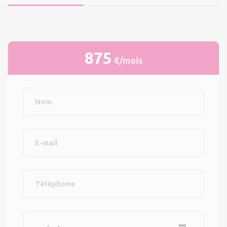
875
€/mois