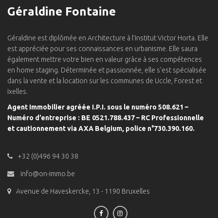
Géraldine Fontaine
Géraldine est diplômée en Architecture à l’Institut Victor Horta. Elle
est appréciée pour ses connaissances en urbanisme. Elle saura
également mettre votre bien en valeur grâce à ses compétences
en home staging. Déterminée et passionnée, elle s’est spécialisée
dans la vente et la location sur les communes de Uccle, Forest et
Ixelles.
Agent Immobilier agréée I.P.I. sous le numéro 508.621 –
Numéro d’entreprise : BE 0521.788.437 – RC Professionnelle
et cautionnement via AXA Belgium, police n°730.390.160.
+32 (0)496 94 30 38
info@on-immo.be
Avenue de Haveskercke, 13 - 1190 Bruxelles