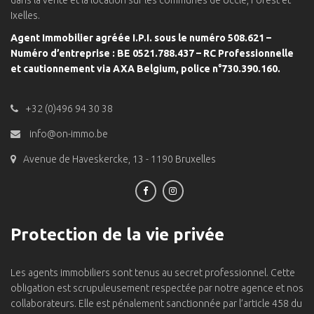
dans la vente et la location sur les communes de Uccle, Forest et
Ixelles.
Agent Immobilier agréée I.P.I. sous le numéro 508.621 –
Numéro d’entreprise : BE 0521.788.437 – RC Professionnelle
et cautionnement via AXA Belgium, police n°730.390.160.
+32 (0)496 94 30 38
info@on-immo.be
Avenue de Haveskercke, 13 - 1190 Bruxelles
Protection de la vie privée
Les agents immobiliers sont tenus au secret professionnel. Cette
obligation est scrupuleusement respectée par notre agence et nos
collaborateurs. Elle est pénalement sanctionnée par l’article 458 du