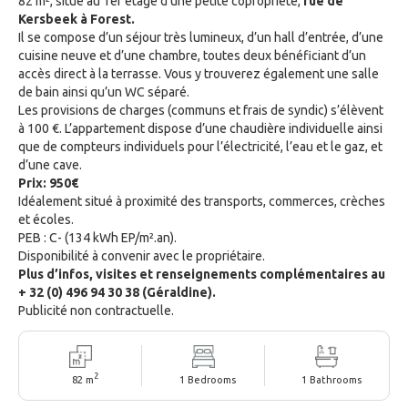
82 m², situé au 1er étage d’une petite copropriété,
rue de
Kersbeek à Forest.
Il se compose d’un séjour très lumineux, d’un hall d’entrée, d’une
cuisine neuve et d’une chambre, toutes deux bénéficiant d’un
accès direct à la terrasse. Vous y trouverez également une salle
de bain ainsi qu’un WC séparé.
Les provisions de charges (communs et frais de syndic) s’élèvent
à 100 €. L’appartement dispose d’une chaudière individuelle ainsi
que de compteurs individuels pour l’électricité, l’eau et le gaz, et
d’une cave.
Prix: 950€
Idéalement situé à proximité des transports, commerces, crèches
et écoles.
PEB : C- (134 kWh EP/m².an).
Disponibilité à convenir avec le propriétaire.
Plus d’infos, visites et renseignements complémentaires au
+ 32 (0) 496 94 30 38 (Géraldine).
Publicité non contractuelle.
2
82 m
1 Bedrooms
1 Bathrooms