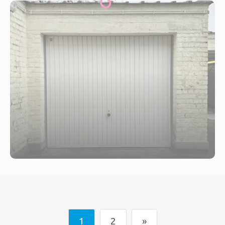
1
2
»