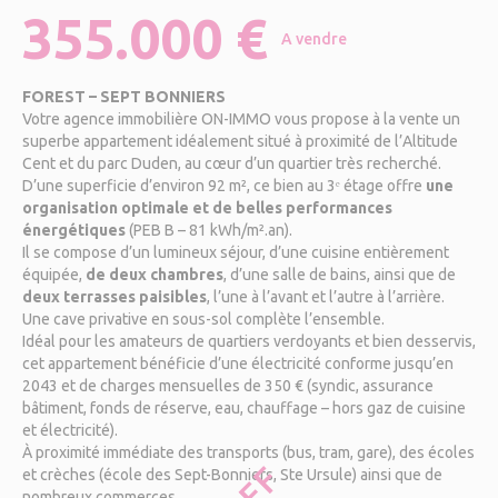
355.000 €
A vendre
FOREST – SEPT BONNIERS
Votre agence immobilière ON-IMMO vous propose à la vente un
superbe appartement idéalement situé à proximité de l’Altitude
Cent et du parc Duden, au cœur d’un quartier très recherché.
D’une superficie d’environ 92 m², ce bien au 3ᵉ étage offre
une
organisation optimale et de belles performances
énergétiques
(PEB B – 81 kWh/m².an).
Il se compose d’un lumineux séjour, d’une cuisine entièrement
équipée,
de deux chambres
, d’une salle de bains, ainsi que de
deux terrasses paisibles
, l’une à l’avant et l’autre à l’arrière.
Une cave privative en sous-sol complète l’ensemble.
Idéal pour les amateurs de quartiers verdoyants et bien desservis,
cet appartement bénéficie d’une électricité conforme jusqu’en
2043 et de charges mensuelles de 350 € (syndic, assurance
bâtiment, fonds de réserve, eau, chauffage – hors gaz de cuisine
et électricité).
À proximité immédiate des transports (bus, tram, gare), des écoles
et crèches (école des Sept-Bonniers, Ste Ursule) ainsi que de
nombreux commerces.