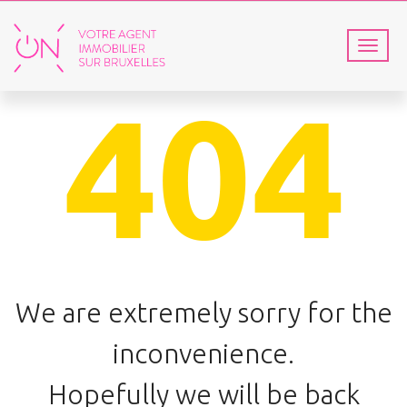
T
o
g
g
l
e
n
a
v
i
g
a
t
i
o
We are extremely sorry for the
n
inconvenience.
Hopefully we will be back